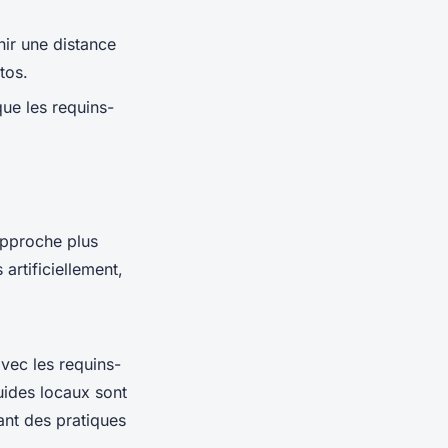
nir une distance
tos.
que les
requins-
pproche plus
artificiellement,
avec les
requins-
uides locaux sont
ant des pratiques