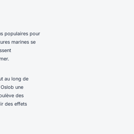
lus populaires pour
tures marines se
ssent
mer.
t au long de
d'Oslob une
soulève des
ir des effets