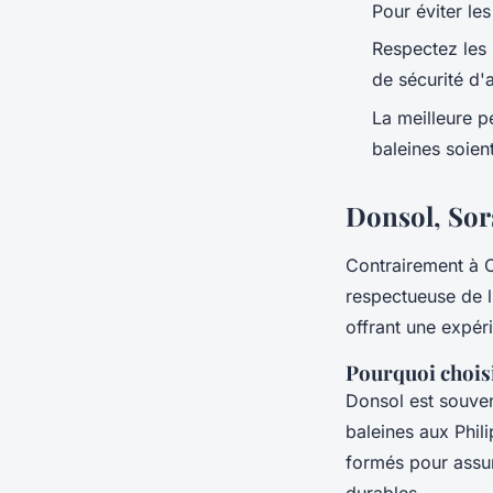
Pour éviter les
Respectez les 
de sécurité d'a
La meilleure p
baleines
soient
Donsol, Sor
Contrairement à 
respectueuse de l
offrant une expéri
Pourquoi chois
Donsol est souve
baleines
aux
Phil
formés pour assur
durables.