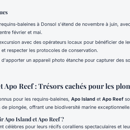
ques
requins-baleines
à Donsol s'étend de novembre à juin, ave
ntre février et mai.
xcursion avec des opérateurs locaux pour bénéficier de le
et respecter les protocoles de conservation.
 d'apporter un appareil photo étanche pour capturer des s
t Apo Reef : Trésors cachés pour les plo
onnus pour les
requins-baleines
,
Apo Island
et
Apo Reef
so
 de plongée, offrant une biodiversité marine exceptionnelle
r Apo Island et Apo Reef ?
t célèbres pour leurs récifs coralliens spectaculaires et leu