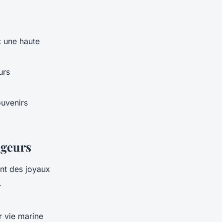
c une haute
urs
ouvenirs
ngeurs
nt des joyaux
.
r vie marine