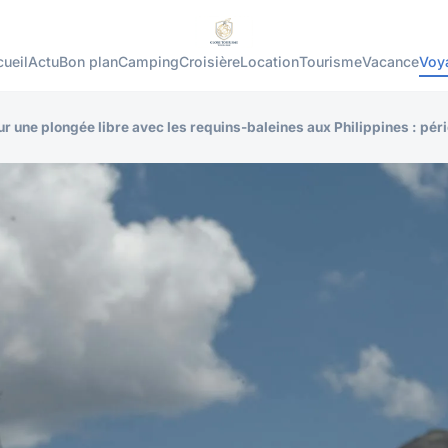
ueil
Actu
Bon plan
Camping
Croisière
Location
Tourisme
Vacance
Voy
ur une plongée libre avec les requins-baleines aux Philippines : péri