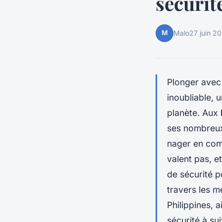
sécurit
M
Malo
27 juin 2
Plonger ave
inoubliable, 
planète. Aux
ses nombreux 
nager en com
valent pas, e
de sécurité p
travers les m
Philippines
, 
sécurité à sui