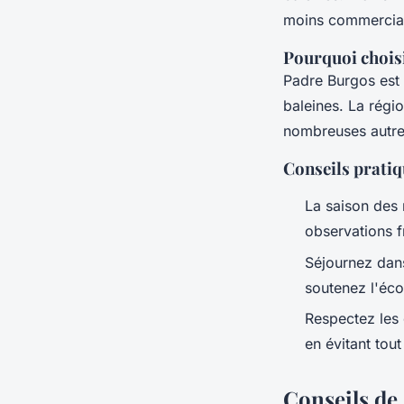
moins commercia
Pourquoi chois
Padre Burgos est 
baleines
. La régi
nombreuses autres
Conseils prati
La saison des
observations fr
Séjournez dans
soutenez l'éco
Respectez les 
en évitant tou
Conseils de 