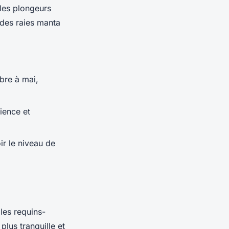
 les plongeurs
 des
raies manta
bre à mai,
ience et
ir le niveau de
 les
requins-
lus tranquille et