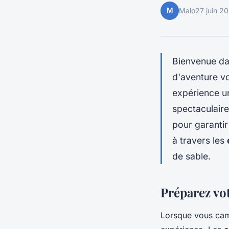
M
Malo
27 juin 2
Bienvenue da
d'aventure v
expérience u
spectaculair
pour garantir
à travers les
de sable.
Préparez vot
Lorsque vous camp