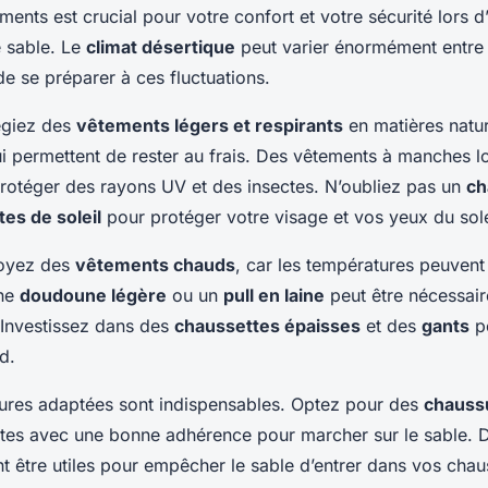
ments est crucial pour votre confort et votre sécurité lors 
 sable. Le
climat désertique
peut varier énormément entre le
l de se préparer à ces fluctuations.
légiez des
vêtements légers et respirants
en matières natu
qui permettent de rester au frais. Des vêtements à manches 
rotéger des rayons UV et des insectes. N’oubliez pas un
ch
tes de soleil
pour protéger votre visage et vos yeux du solei
voyez des
vêtements chauds
, car les températures peuvent
Une
doudoune légère
ou un
pull en laine
peut être nécessai
 Investissez dans des
chaussettes épaisses
et des
gants
po
d.
sures adaptées sont indispensables. Optez pour des
chauss
tes avec une bonne adhérence pour marcher sur le sable.
 être utiles pour empêcher le sable d’entrer dans vos chau