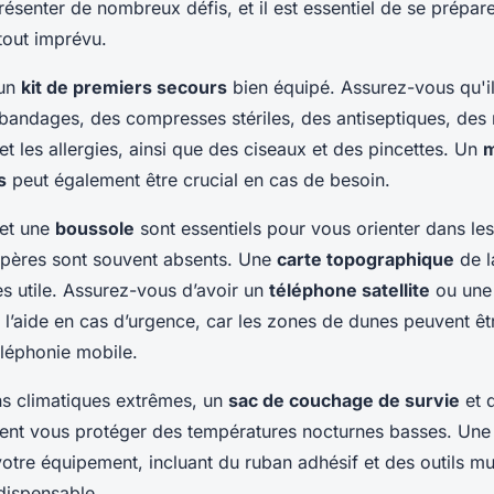
ésenter de nombreux défis, et il est essentiel de se prépa
 tout imprévu.
un
kit de premiers secours
bien équipé. Assurez-vous qu'il
bandages, des compresses stériles, des antiseptiques, de
et les allergies, ainsi que des ciseaux et des pincettes. Un
m
s
peut également être crucial en cas de besoin.
et une
boussole
sont essentiels pour vous orienter dans le
epères sont souvent absents. Une
carte topographique
de l
ès utile. Assurez-vous d’avoir un
téléphone satellite
ou un
 l’aide en cas d’urgence, car les zones de dunes peuvent êt
léphonie mobile.
ns climatiques extrêmes, un
sac de couchage de survie
et 
nt vous protéger des températures nocturnes basses. Un
otre équipement, incluant du ruban adhésif et des outils mul
dispensable.