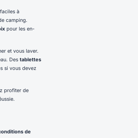
faciles à
 de camping.
ix
pour les en-
er et vous laver.
’eau. Des
tablettes
s si vous devez
 profiter de
éussie.
conditions de