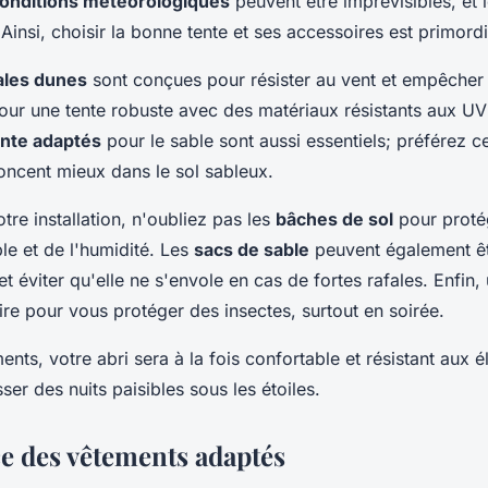
onditions météorologiques
peuvent être imprévisibles, et 
t. Ainsi, choisir la bonne tente et ses accessoires est primordi
ales dunes
sont conçues pour résister au vent et empêcher 
our une tente robuste avec des matériaux résistants aux UV 
ente adaptés
pour le sable sont aussi essentiels; préférez 
oncent mieux dans le sol sableux.
re installation, n'oubliez pas les
bâches de sol
pour proté
le et de l'humidité. Les
sacs de sable
peuvent également êt
 et éviter qu'elle ne s'envole en cas de fortes rafales. Enfin
ire pour vous protéger des insectes, surtout en soirée.
nts, votre abri sera à la fois confortable et résistant aux 
er des nuits paisibles sous les étoiles.
e des vêtements adaptés