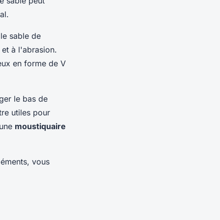
le sable peut
al.
le sable de
et à l'abrasion.
ceux en forme de V
ger le bas de
re utiles pour
, une
moustiquaire
éléments, vous