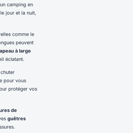
d’un camping en
 jour et la nuit,
relles comme le
longues peuvent
apeau à large
l éclatant.
 chuter
re pour vous
ur protéger vos
ures de
 Des
guêtres
ssures.