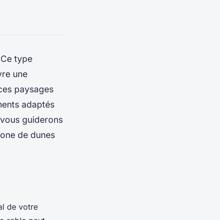
 Ce type
vre une
 ces paysages
ments adaptés
s vous guiderons
zone de dunes
l de votre