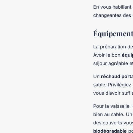
En vous habillant
changeantes des 
Équipement 
La préparation de
Avoir le bon
équi
séjour agréable e
Un
réchaud port
sable. Privilégiez
vous d’avoir suf
Pour la vaisselle
bien au sable. U
des couverts vous 
biodégradable
po