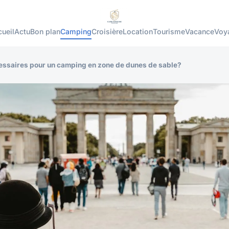
ueil
Actu
Bon plan
Camping
Croisière
Location
Tourisme
Vacance
Voy
essaires pour un camping en zone de dunes de sable?