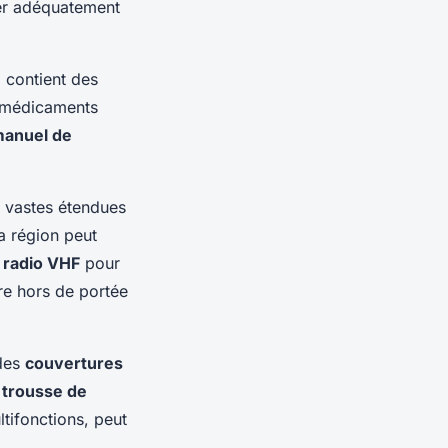
rer adéquatement
 contient des
s médicaments
anuel de
s vastes étendues
a région peut
e
radio VHF
pour
re hors de portée
des
couvertures
e
trousse de
tifonctions, peut