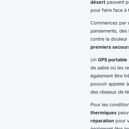
désert
peuvent pr
pour faire face à
Commencez par 
pansements, des 
contre la douleur 
premiers secour
Un
GPS portable
de sable où les r
également être tr
pouvoir appeler à
des réseaux de té
Pour les conditio
thermiques
peuve
réparation
pour v
également être in