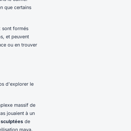
n que certains
x sont formés
as, et peuvent
nce ou en trouver
ps d'explorer le
mplexe massif de
as jouaient à un
 sculptées
de
vilisation maya.