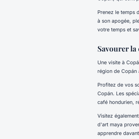
Prenez le temps de
à son apogée, ple
votre temps et s
Savourer la 
Une visite à Copá
région de Copán a
Profitez de vos so
Copán. Les spécial
café hondurien, r
Visitez également
d'art maya proven
apprendre davanta