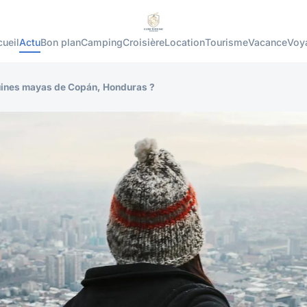
ueil
Actu
Bon plan
Camping
Croisière
Location
Tourisme
Vacance
Voy
uines mayas de Copán, Honduras ?