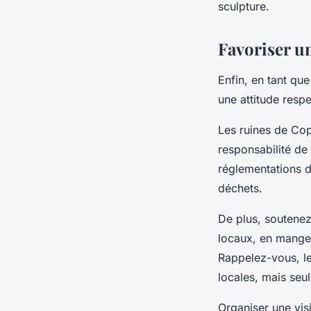
sculpture.
Favoriser u
Enfin, en tant qu
une attitude resp
Les ruines de Cop
responsabilité de 
réglementations du
déchets.
De plus, soutenez
locaux, en mangea
Rappelez-vous, l
locales, mais seu
Organiser une vis