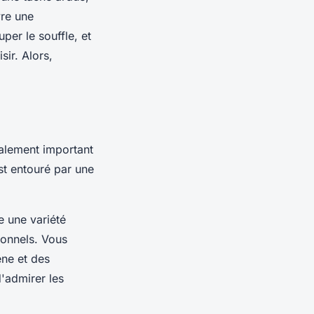
vre une
per le souffle, et
sir. Alors,
galement important
st entouré par une
.
e une variété
ionnels. Vous
ène et des
d'admirer les