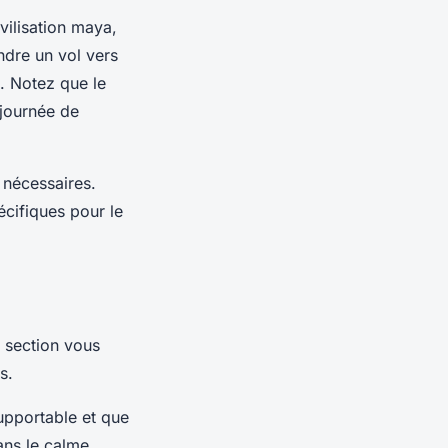
vilisation maya,
ndre un vol vers
n. Notez que le
 journée de
 nécessaires.
cifiques pour le
e section vous
s.
supportable et que
ans le calme.