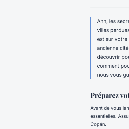
Ahh, les secr
villes perdue
est sur votre
ancienne cité
découvrir pou
comment pouv
nous vous gui
Préparez vo
Avant de vous lan
essentielles. Ass
Copán.